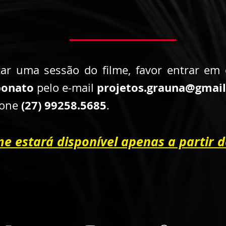
zar uma sessão do filme, favor entrar em
bonato
projetos.grauna@gmai
pelo e-mail
(27) 99258.5685
fone
.
lme estará disponível apenas a partir 