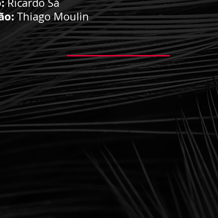
:
Ricardo Sá
ão:
Thiago Moulin