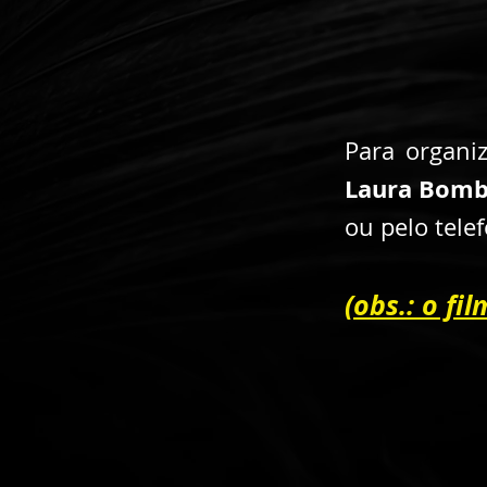
Para organi
Laura Bom
ou pelo tele
(obs.: o fi