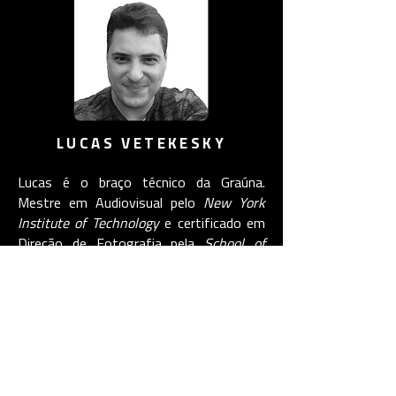
LUCAS VETEKESKY
Lucas é o braço técnico da Graúna.
Mestre em Audiovisual pelo
New York
Institute of Technology
e certificado em
Direção de Fotografia pela
School of
Visual Arts
. Desde que voltou ao Brasil,
também trabalha com direção de cena
em projetos para clientes como Globo,
Disney e Petrobrás.